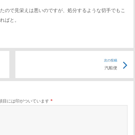
たので見栄えは悪いのですが、処分するような切手でもこ
ればと。
前
次の投稿
次
汽船便
の
の
記
記
事
事
リ
リ
項目には印がついています
*
ン
ン
ク
ク