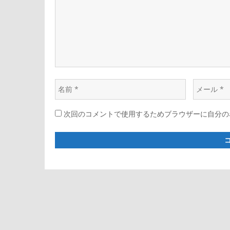
ー
*
シ
ョ
名
メ
ン
前
ー
次回のコメントで使用するためブラウザーに自分の
*
ル
*