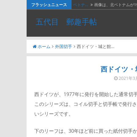
コ
フラッシュニュース
ベトナ…
画像は、北ベトナムが19
ン
料金収…
画像は、1990年代初頭
五代目 郵趣手帖
テ
ネパー…
画像は1967年に撮影さ
ン
ツ
２種類…
画像の２枚の第三次昭
ホーム
外国切手
西ドイツ・城と館…
へ
かつお…
２週間無休で、やっと
ス
キ
西ドイツ・
ッ
2021年3
プ
西ドイツが、1977年に発行を開始した通常切手
このシリーズは、コイル切手と切手帳で発行さ
いシリーズです。
下のリーフは、30年ほど前に買った紙付切手