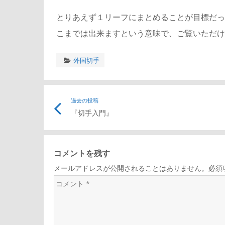
とりあえず１リーフにまとめることが目標だっ
こまでは出来ますという意味で、ご覧いただけ
外国切手
投
過去の投稿
『切手入門』
稿
ナ
コメントを残す
メールアドレスが公開されることはありません。必須
ビ
コ
メ
ゲ
ン
ト