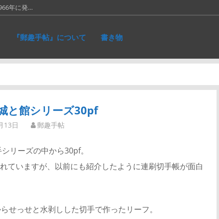
66年に発…
に作ったリ…
『郵趣手帖』について
書き物
れた、ネパ…
和５銭切手。画…
仕事が一段落。…
城と館シリーズ30pf
月13日
郵趣手帖
シリーズの中から30pf。
れていますが、以前にも紹介したように連刷切手帳が面白
からせっせと水剥しした切手で作ったリーフ。