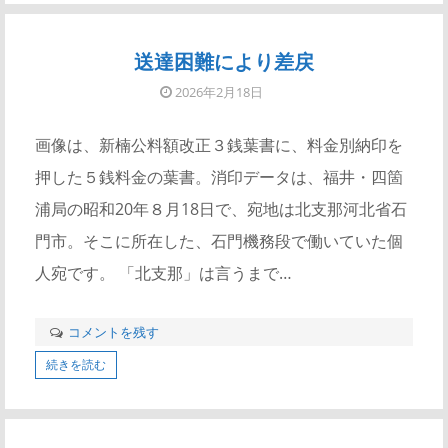
送達困難により差戻
2026年2月18日
画像は、新楠公料額改正３銭葉書に、料金別納印を
押した５銭料金の葉書。消印データは、福井・四箇
浦局の昭和20年８月18日で、宛地は北支那河北省石
門市。そこに所在した、石門機務段で働いていた個
人宛です。 「北支那」は言うまで…
コメントを残す
続きを読む