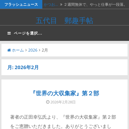
コ
フラッシュニュース
かつお…
２週間無休で、やっと仕事が一段落。
ン
…
ベトナ…
画像は、北ベトナムが1966年に発…
五代目 郵趣手帖
テ
料金収…
画像は、1990年代初頭に作ったリ…
ン
ページを選択...
ツ
ネパー…
画像は1967年に撮影された、ネパ…
へ
ホーム
2026
2月
かつお…
画像の表は、「かつお釣り50銭」と…
ス
キ
月:
2026年2月
ッ
プ
『世界の大収集家』第２部
2026年2月28日
著者の正田幸弘氏より、『世界の大収集家』第２部
をご恵贈いただきました。ありがとうございまし