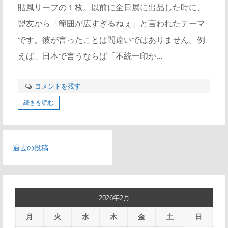
貼風リーフの１枚。以前に全日展に出品した時に、
盟友から「範囲が広すぎるねぇ」と言われたテーマ
です。彼が言ったことは間違いではありません。例
えば、日本で言うならば「不統一印か…
コメントを残す
続きを読む
投
過去の投稿
稿
ナ
2026年2月
ビ
月
火
水
木
金
土
日
ゲ