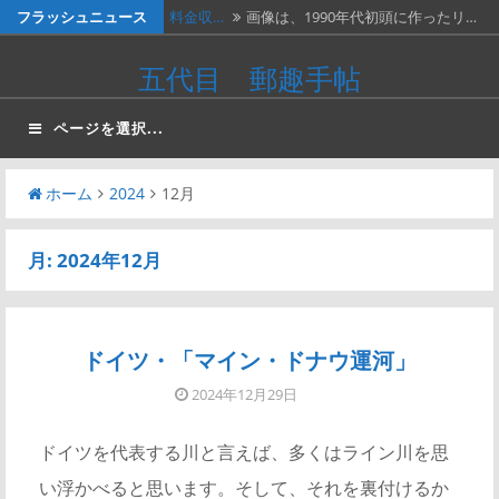
コ
フラッシュニュース
料金収…
画像は、1990年代初頭に作ったリ…
ン
ネパー…
画像は1967年に撮影された、ネパ…
五代目 郵趣手帖
テ
２種類…
画像の２枚の第三次昭和５銭切手。
ン
ページを選択...
ツ
画…
『切手…
長い歴史を誇る切手研究会の活動停
へ
止…
ホーム
2024
12月
ベトナ…
画像は、北ベトナムが1966年に発…
ス
キ
月:
2024年12月
ッ
プ
ドイツ・「マイン・ドナウ運河」
2024年12月29日
ドイツを代表する川と言えば、多くはライン川を思
い浮かべると思います。そして、それを裏付けるか