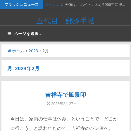
コ
フラッシュニュース
ベトナ…
画像は、北ベトナムが1966年に発…
ン
料金収…
画像は、1990年代初頭に作ったリ…
五代目 郵趣手帖
テ
ネパー…
画像は1967年に撮影された、ネパ…
ン
ページを選択...
ツ
２種類…
画像の２枚の第三次昭和５銭切手。
へ
画…
ホーム
2023
2月
かつお…
２週間無休で、やっと仕事が一段落。
ス
…
キ
月:
2023年2月
ッ
プ
吉祥寺で風景印
2023年2月27日
今日は、家内の仕事は休み。ということで「どこか
に行こう」と誘われたので、吉祥寺のパン屋へ。