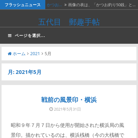
コ
フラッシュニュース
かつお…
画像の表は、「かつお釣り50銭」と…
ン
かつお…
２週間無休で、やっと仕事が一段落。
五代目 郵趣手帖
テ
…
ベトナ…
画像は、北ベトナムが1966年に発…
ン
ページを選択...
ツ
料金収…
画像は、1990年代初頭に作ったリ…
へ
ホーム
2021
5月
今日は…
今日は、北欧例会なので目白行き。
ス
例…
キ
月:
2021年5月
ッ
プ
戦前の風景印・横浜
2021年5月31日
昭和９年７月７日から使用が開始された横浜局の風
景印。描かれているのは、横浜桟橋（今の大桟橋で