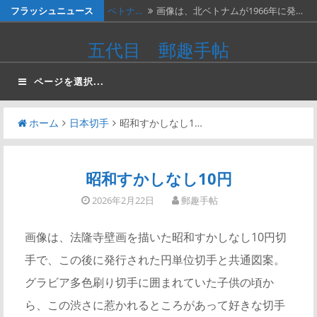
コ
フラッシュニュース
ベトナ…
画像は、北ベトナムが1966年に発…
ン
料金収…
画像は、1990年代初頭に作ったリ…
五代目 郵趣手帖
テ
ネパー…
画像は1967年に撮影された、ネパ…
ン
ページを選択...
ツ
２種類…
画像の２枚の第三次昭和５銭切手。
へ
画…
ホーム
日本切手
昭和すかしなし1…
かつお…
２週間無休で、やっと仕事が一段落。
ス
…
キ
ッ
昭和すかしなし10円
プ
2026年2月22日
郵趣手帖
画像は、法隆寺壁画を描いた昭和すかしなし10円切
手で、この後に発行された円単位切手と共通図案。
グラビア多色刷り切手に囲まれていた子供の頃か
ら、この渋さに惹かれるところがあって好きな切手