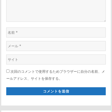
ン
名
前
メ
*
ー
ウ
ル
ェ
*
次回のコメントで使用するためブラウザーに自分の名前、メ
ブ
ールアドレス、サイトを保存する。
サ
イ
ト
*