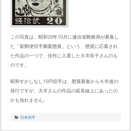
この写真は、昭和20年10月に逓信省郵務局が募集し
た「新郵便切手圖案懸賞」という、懸賞に応募され
た作品の一つで、佳作に入選した大岑良子さんのも
のです。
昭和すかしなし10円切手は、懸賞募集から６年後の
発行ですが、大岑さんの作品の延長線上にあったの
かも知れません。
日本切手