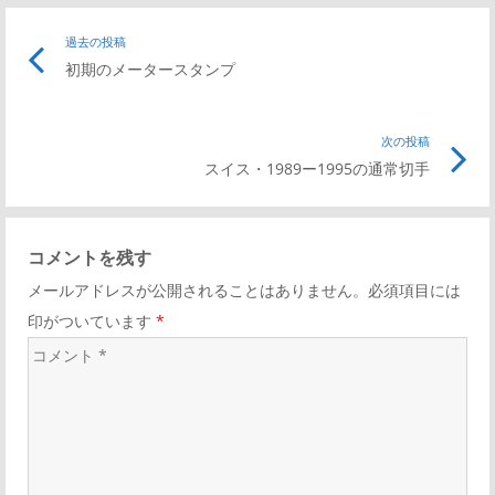
投
過去の投稿
前
初期のメータースタンプ
の
稿
記
事
次の投稿
次
ナ
リ
スイス・1989ー1995の通常切手
の
ン
記
ビ
ク
事
コメントを残す
リ
ゲ
メールアドレスが公開されることはありません。必須項目には
ン
印がついています
*
ク
ー
コ
メ
シ
ン
ト
ョ
*