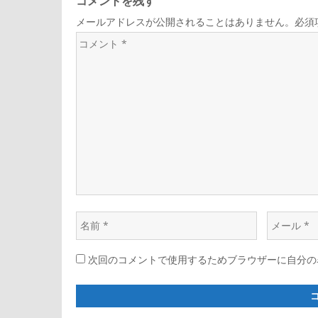
ナ
コメントを残す
メールアドレスが公開されることはありません。必須
ビ
コ
メ
ゲ
ン
ト
ー
*
シ
ョ
名
メ
ン
前
ー
次回のコメントで使用するためブラウザーに自分の
*
ル
*