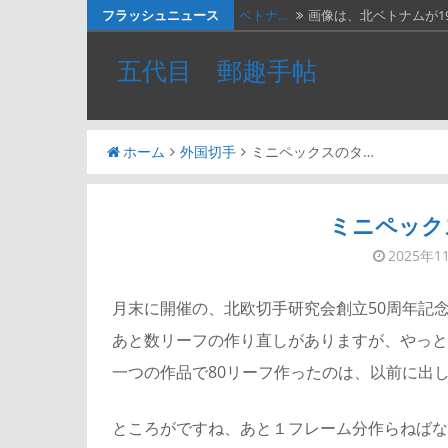
コ
フラッシュニュース
ベトナ…
画像は、北ベトナムが19
ン
料金収…
画像は、1990年代初頭
五代目 郵趣手帖
テ
ネパー…
画像は1967年に撮影さ
ン
ツ
２種類…
画像の２枚の第三次昭
ホーム
外国切手
ミニペックスのタ…
へ
かつお…
２週間無休で、やっと
ス
キ
ミニペック
ッ
2025年1
プ
月末に開催の、北欧切手研究会創立50周年記
あと数リーフの作り直しがありますが、やっと
一つの作品で80リーフ作ったのは、以前に出
ところがですね、あと１フレーム分作らねばな