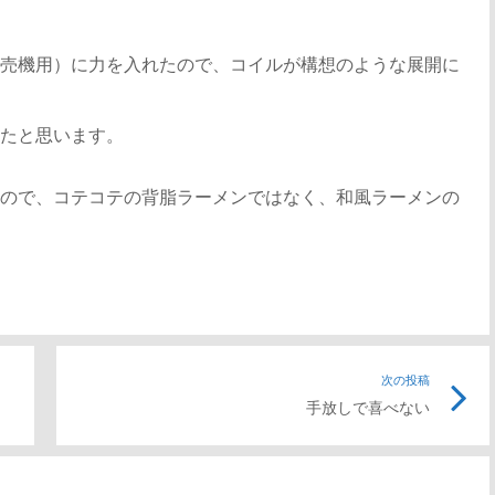
売機用）に力を入れたので、コイルが構想のような展開に
たと思います。
ので、コテコテの背脂ラーメンではなく、和風ラーメンの
前
次の投稿
次
手放しで喜べない
の
の
記
記
事
事