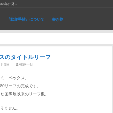
66年に発…
に作ったリ…
『郵趣手帖』について
書き物
れた、ネパ…
和５銭切手。画…
仕事が一段落。…
スのタイトルリーフ
1月3日
郵趣手帖
念ミニペックス。
80リーフの完成です。
した国際展以来のリーフ数。
りません。