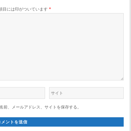
リ
リ
項目には印がついています
*
ン
ン
ク
ク
ウ
ェ
名前、メールアドレス、サイトを保存する。
ブ
サ
イ