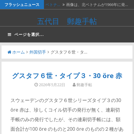
コ
フラッシュニュース
ベトナ…
画像は、北ベトナムが1966年に発…
ン
料金収…
画像は、1990年代初頭に作ったリ…
五代目 郵趣手帖
テ
ネパー…
画像は1967年に撮影された、ネパ…
ン
ページを選択...
ツ
２種類…
画像の２枚の第三次昭和５銭切手。
へ
画…
ホーム
外国切手
グスタフ６世・タ…
かつお…
２週間無休で、やっと仕事が一段落。
ス
…
キ
ッ
グスタフ６世・タイプ３・30 öre 赤
プ
2026年5月22日
郵趣手帖
スウェーデンのグスタフ６世シリーズタイプ３の30
öre 赤は、珍しくコイル切手の発行が無く、連刷切
手帳のみの発行でしたが、その連刷切手帳には、額
面合計が100 öre のものと200 öre のものの２種があ