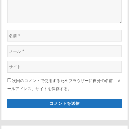
ン
名
前
メ
*
ー
ウ
ル
ェ
*
次回のコメントで使用するためブラウザーに自分の名前、メ
ブ
ールアドレス、サイトを保存する。
サ
イ
ト
*