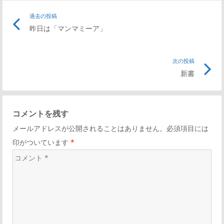
投
過去の投稿
前
昨日は「マンマミーア」
の
稿
記
事
次の投稿
次
ナ
リ
新書
の
ン
記
ビ
ク
事
コメントを残す
リ
ゲ
メールアドレスが公開されることはありません。必須項目には
ン
印がついています
*
ク
ー
コ
メ
シ
ン
ト
ョ
*