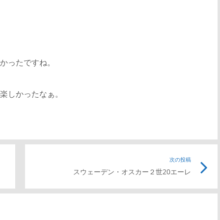
かったですね。
楽しかったなぁ。
前
次の投稿
次
スウェーデン・オスカー２世20エーレ
の
の
記
記
事
事
リ
リ