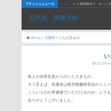
コ
フラッシュニュース
かつお…
２週間無休で、やっと
ン
ベトナ…
画像は、北ベトナムが19
五代目 郵趣手帖
テ
料金収…
画像は、1990年代初頭
ン
ツ
ネパー…
画像は1967年に撮影さ
ホーム
小型印
いただきもの
へ
かつお…
画像の表は、「かつお釣
ス
キ
い
ッ
2023年9
プ
友人の吉田女史からのいただきもの。
そう言えば、先週末は航空郵趣研究会のミニペ
こういうのが実逓便でいただけるのが、とても
ありがとうございました。