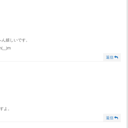
ン
ン
ク
ク
へん嬉しいです。
__)m
返信
すよ。
返信