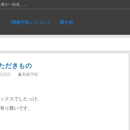
仕事が一段落。…
66年に発…
『郵趣手帖』について
書き物
に作ったリ…
れた、ネパ…
り50銭」と…
ただきもの
月26日
郵趣手帖
ックスでしたっけ。
有り難いです。