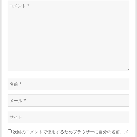
ー
コ
メ
シ
ン
ト
ョ
*
ン
名
前
メ
*
ー
ウ
ル
ェ
*
次回のコメントで使用するためブラウザーに自分の名前、メ
ブ