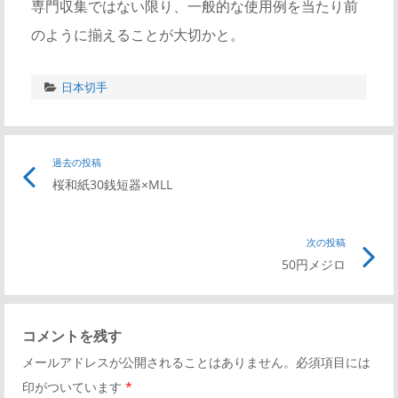
専門収集ではない限り、一般的な使用例を当たり前
のように揃えることが大切かと。
日本切手
投
過去の投稿
前
桜和紙30銭短器×MLL
の
稿
記
事
次の投稿
次
ナ
リ
50円メジロ
の
ン
記
ビ
ク
事
コメントを残す
リ
ゲ
メールアドレスが公開されることはありません。必須項目には
ン
印がついています
*
ク