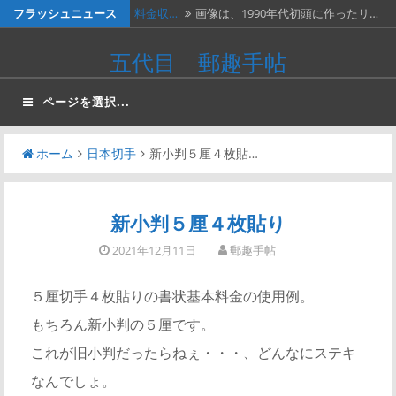
コ
フラッシュニュース
料金収…
画像は、1990年代初頭に作ったリ…
ン
ネパー…
画像は1967年に撮影された、ネパ…
五代目 郵趣手帖
テ
２種類…
画像の２枚の第三次昭和５銭切手。
ン
ページを選択...
ツ
画…
『切手…
長い歴史を誇る切手研究会の活動停
へ
止…
ホーム
日本切手
新小判５厘４枚貼…
ベトナ…
画像は、北ベトナムが1966年に発…
ス
キ
ッ
新小判５厘４枚貼り
プ
2021年12月11日
郵趣手帖
５厘切手４枚貼りの書状基本料金の使用例。
もちろん新小判の５厘です。
これが旧小判だったらねぇ・・・、どんなにステキ
なんでしょ。