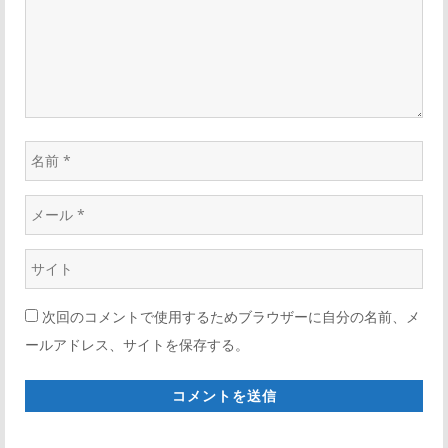
ョ
*
ン
名
前
メ
*
ー
ウ
ル
ェ
*
次回のコメントで使用するためブラウザーに自分の名前、メ
ブ
ールアドレス、サイトを保存する。
サ
イ
ト
*