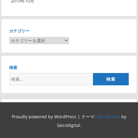
2019年10月
カテゴリー
カ
テ
ゴ
リ
検索
ー
検
索:
Proudly powered by WordPress
|
テーマ:
Dandy Free
by
Gecodigital.