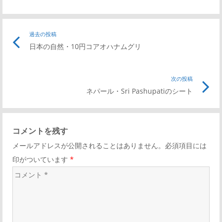
投
過去の投稿
前
日本の自然・10円コアオハナムグリ
の
稿
記
事
次の投稿
次
ナ
リ
ネパール・Sri Pashupatiのシート
の
ン
記
ビ
ク
事
コメントを残す
リ
ゲ
メールアドレスが公開されることはありません。必須項目には
ン
印がついています
*
ク
ー
コ
メ
シ
ン
ト