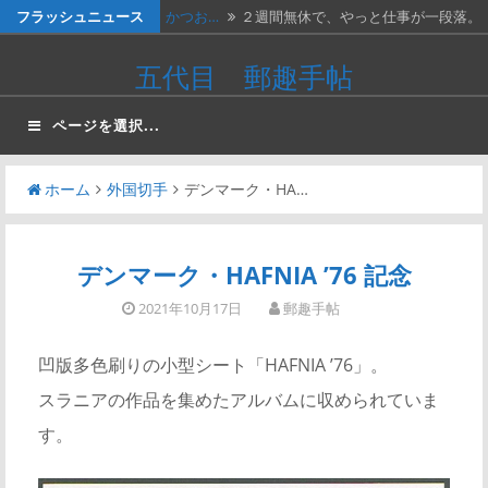
コ
フラッシュニュース
かつお…
２週間無休で、やっと仕事が一段落。
ン
…
ベトナ…
画像は、北ベトナムが1966年に発…
五代目 郵趣手帖
テ
料金収…
画像は、1990年代初頭に作ったリ…
ン
ページを選択...
ツ
ネパー…
画像は1967年に撮影された、ネパ…
へ
ホーム
外国切手
デンマーク・HA…
かつお…
画像の表は、「かつお釣り50銭」と…
ス
キ
ッ
デンマーク・HAFNIA ’76 記念
プ
2021年10月17日
郵趣手帖
凹版多色刷りの小型シート「HAFNIA ’76」。
スラニアの作品を集めたアルバムに収められていま
す。