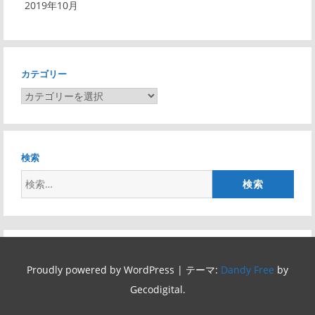
2019年10月
カテゴリー
カ
テ
ゴ
リ
検索
ー
検
索:
Proudly powered by WordPress
|
テーマ:
Dandy Free
by
Gecodigital.