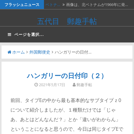
コ
フラッシュニュース
ベトナ…
画像は、北ベトナムが1966年に発…
ン
料金収…
画像は、1990年代初頭に作ったリ…
五代目 郵趣手帖
テ
ネパー…
画像は1967年に撮影された、ネパ…
ン
ページを選択...
ツ
２種類…
画像の２枚の第三次昭和５銭切手。
へ
画…
ホーム
外国郵便史
ハンガリーの日付…
かつお…
２週間無休で、やっと仕事が一段落。
ス
…
キ
ッ
ハンガリーの日付印（２）
プ
2021年5月17日
郵趣手帖
前回、タイプEの中から最も基本的なサブタイプｚ0
について紹介しましたが、１種類だけでは「じゃ
あ、あとはどんなんだ？」とか「違いがわからん」
ということになると思うので、今日は同じタイプEで