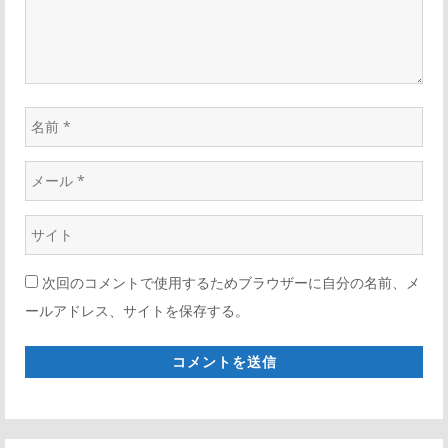
ン
名
前
メ
*
ー
ウ
ル
ェ
*
次回のコメントで使用するためブラウザーに自分の名前、メ
ブ
ールアドレス、サイトを保存する。
サ
イ
ト
*