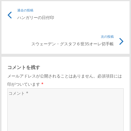
投
過去の投稿
前
ハンガリーの日付印
の
稿
記
事
次の投稿
次
ナ
リ
スウェーデン・グスタフ６世35オーレ切手帳
の
ン
記
ビ
ク
事
コメントを残す
リ
ゲ
メールアドレスが公開されることはありません。必須項目には
ン
印がついています
*
ク
ー
コ
メ
シ
ン
ト
ョ
*