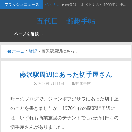
コ
フラッシュニュース
ベトナ…
画像は、北ベトナムが1966年に発…
ン
料金収…
画像は、1990年代初頭に作ったリ…
五代目 郵趣手帖
テ
ネパー…
画像は1967年に撮影された、ネパ…
ン
ページを選択...
ツ
２種類…
画像の２枚の第三次昭和５銭切手。
へ
画…
ホーム
雑記
藤沢駅周辺にあっ…
かつお…
２週間無休で、やっと仕事が一段落。
ス
…
キ
ッ
藤沢駅周辺にあった切手屋さん
プ
2020年7月11日
郵趣手帖
昨日のブログで、ジャンボフジサワにあった切手屋
のことを書きましたが、1970年代の藤沢駅周辺に
は、いずれも商業施設のテナントでしたが何軒もの
切手屋さんがありました。