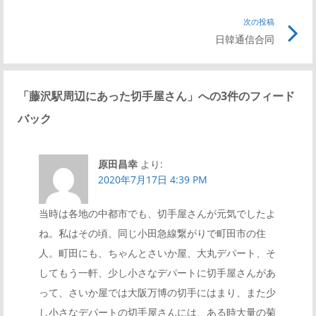
事
次の投稿
次
ナ
リ
日韓通信合同
の
ン
記
ビ
ク
事
「
藤沢駅周辺にあった切手屋さん
」への3件のフィード
リ
ゲ
バック
ン
ク
ー
原田昌幸
より:
2020年7月17日 4:39 PM
シ
当時は各地の中都市でも、切手屋さんが元気でしたよ
ョ
ね。私はその頃、同じ小田急線繋がりで町田市の住
人。町田にも、ちゃんとさいか屋、大丸デパート、そ
ン
してもう一軒、少し小さなデパートに切手屋さんがあ
って、さいか屋では大阪万博の切手にはまり、また少
し小さなデパートの切手屋さんには、ある時大量の菊