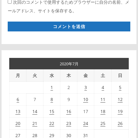
次回のコメントで使用するためブラウザーに自分の名前、メ
ブ
ールアドレス、サイトを保存する。
サ
イ
ト
*
2020年7月
月
火
水
木
金
土
日
1
2
3
4
5
6
7
8
9
10
11
12
13
14
15
16
17
18
19
20
21
22
23
24
25
26
27
28
29
30
31