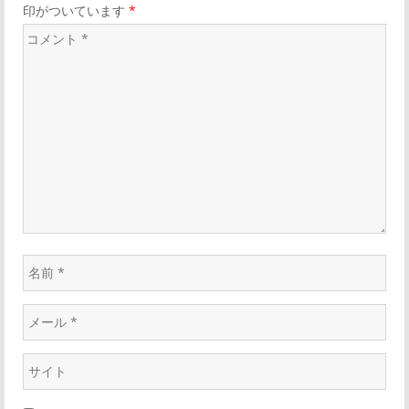
印がついています
*
コ
メ
ン
ト
*
名
前
メ
*
ー
ウ
ル
ェ
*