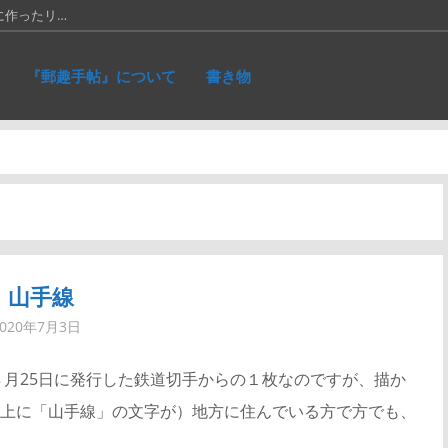
に作ったリ…
れた、ネパ…
『郵趣手帖』について
書き物
和５銭切手。画…
究会の活動停止…
66年に発…
山手線
2020年7月3日
８月25日に発行した鉄道切手からの１枚なのですが、描か
上に「山手線」の文字が）地方に住んでいる方で方でも、