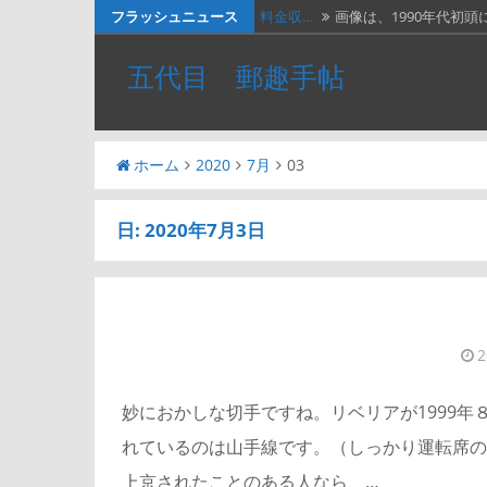
コ
フラッシュニュース
料金収…
画像は、1990年代初頭
ン
ネパー…
画像は1967年に撮影さ
五代目 郵趣手帖
テ
２種類…
画像の２枚の第三次昭
ン
ツ
『切手…
長い歴史を誇る切手研
ホーム
2020
7月
03
へ
ベトナ…
画像は、北ベトナムが19
ス
キ
日:
2020年7月3日
ッ
プ
妙におかしな切手ですね。リベリアが1999年
れているのは山手線です。（しっかり運転席の
上京されたことのある人なら、…