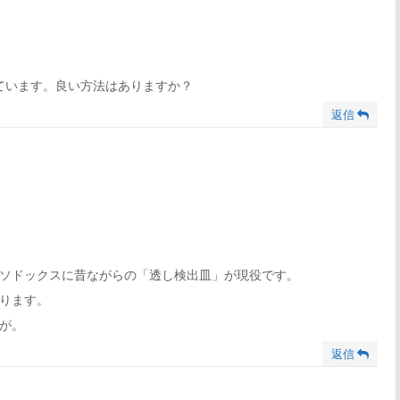
ン
ン
ク
ク
ています。良い方法はありますか？
返信
ソドックスに昔ながらの「透し検出皿」が現役です。
ります。
が。
返信