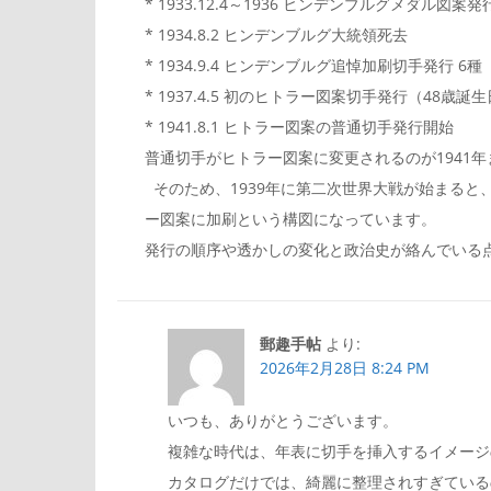
* 1933.12.4～1936 ヒンデンブルグメダル図
* 1934.8.2 ヒンデンブルグ大統領死去
* 1934.9.4 ヒンデンブルグ追悼加刷切手発行 6種
* 1937.4.5 初のヒトラー図案切手発行（48歳
* 1941.8.1 ヒトラー図案の普通切手発行開始
普通切手がヒトラー図案に変更されるのが1941
そのため、1939年に第二次世界大戦が始まると
ー図案に加刷という構図になっています。
発行の順序や透かしの変化と政治史が絡んでいる
郵趣手帖
より:
2026年2月28日 8:24 PM
いつも、ありがとうございます。
複雑な時代は、年表に切手を挿入するイメージ
カタログだけでは、綺麗に整理されすぎている