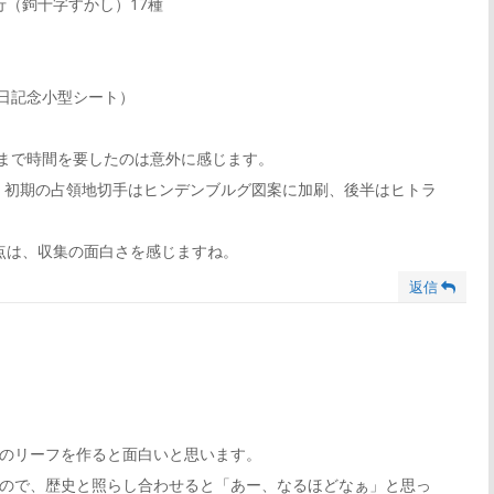
案発行（鉤十字すかし）17種
誕生日記念小型シート）
年まで時間を要したのは意外に感じます。
、初期の占領地切手はヒンデンブルグ図案に加刷、後半はヒトラ
点は、収集の面白さを感じますね。
返信
のリーフを作ると面白いと思います。
ので、歴史と照らし合わせると「あー、なるほどなぁ」と思っ