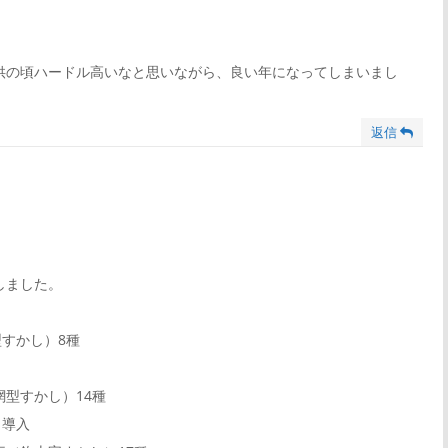
供の頃ハードル高いなと思いながら、良い年になってしまいまし
返信
しました。
網型すかし）8種
網型すかし）14種
し導入