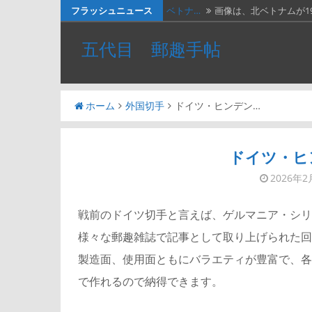
コ
フラッシュニュース
ベトナ…
画像は、北ベトナムが19
ン
料金収…
画像は、1990年代初頭
五代目 郵趣手帖
テ
ネパー…
画像は1967年に撮影さ
ン
ツ
２種類…
画像の２枚の第三次昭
ホーム
外国切手
ドイツ・ヒンデン…
へ
かつお…
２週間無休で、やっと
ス
キ
ドイツ・ヒ
ッ
2026年2
プ
戦前のドイツ切手と言えば、ゲルマニア・シリ
様々な郵趣雑誌で記事として取り上げられた回
製造面、使用面ともにバラエティが豊富で、各
で作れるので納得できます。