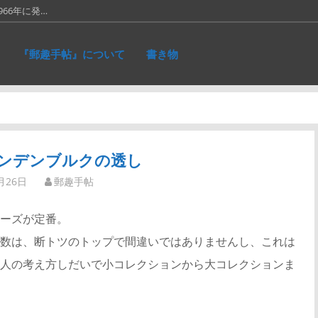
66年に発…
に作ったリ…
『郵趣手帖』について
書き物
れた、ネパ…
和５銭切手。画…
仕事が一段落。…
ンデンブルクの透し
月26日
郵趣手帖
ーズが定番。
数は、断トツのトップで間違いではありませんし、これは
人の考え方しだいで小コレクションから大コレクションま