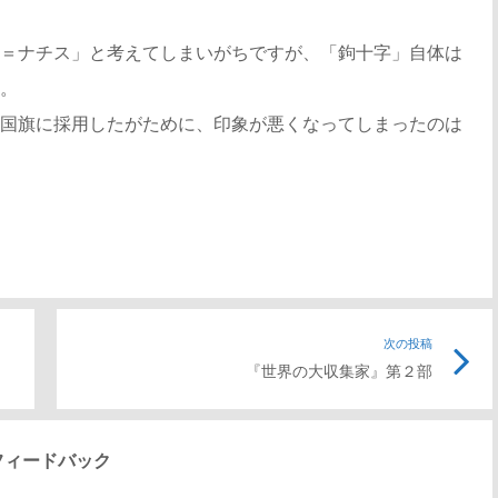
＝ナチス」と考えてしまいがちですが、「鉤十字」自体は
。
国旗に採用したがために、印象が悪くなってしまったのは
前
次の投稿
次
『世界の大収集家』第２部
の
の
記
記
事
事
フィードバック
リ
リ