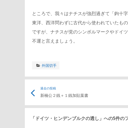
ところで、我々はナチスが強烈過ぎて「鉤十字
東洋、西洋問わずに古代から使われていたもの
ですが、ナチスが党のシンボルマークやドイツ
不運と言えましょう。
外国切手
投
過去の投稿
新楠公２銭＋１銭加貼葉書
稿
ナ
「
ドイツ・ヒンデンブルクの透し
」への5件の