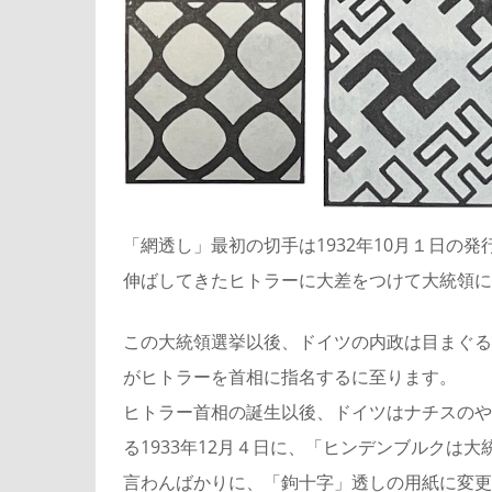
「網透し」最初の切手は1932年10月１日の
伸ばしてきたヒトラーに大差をつけて大統領に
この大統領選挙以後、ドイツの内政は目まぐるし
がヒトラーを首相に指名するに至ります。
ヒトラー首相の誕生以後、ドイツはナチスのや
る1933年12月４日に、「ヒンデンブルクは
言わんばかりに、「鉤十字」透しの用紙に変更