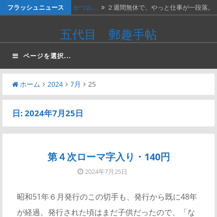
コ
フラッシュニュース
かつお…
２週間無休で、やっと仕事が一段落。
ン
…
ベトナ…
画像は、北ベトナムが1966年に発…
五代目 郵趣手帖
テ
料金収…
画像は、1990年代初頭に作ったリ…
ン
ページを選択...
ツ
ネパー…
画像は1967年に撮影された、ネパ…
へ
ホーム
2024
7月
25
かつお…
画像の表は、「かつお釣り50銭」と…
ス
キ
日:
2024年7月25日
ッ
プ
第４次ローマ字入り・140円
2024年7月25日
昭和51年６月発行のこの切手も、発行から既に48年
が経過。発行された頃はまだ子供だったので、「な