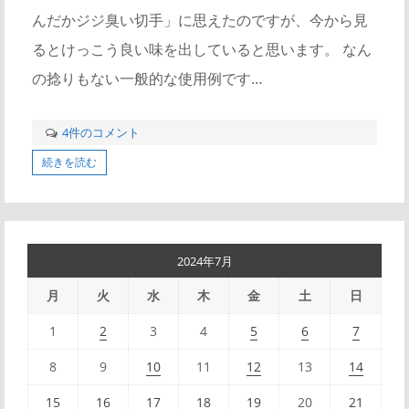
んだかジジ臭い切手」に思えたのですが、今から見
るとけっこう良い味を出していると思います。 なん
の捻りもない一般的な使用例です…
4件のコメント
続きを読む
2024年7月
月
火
水
木
金
土
日
1
2
3
4
5
6
7
8
9
10
11
12
13
14
15
16
17
18
19
20
21