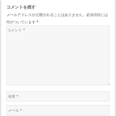
ク
事
コメントを残す
リ
ゲ
メールアドレスが公開されることはありません。必須項目には
ン
印がついています
*
ク
ー
コ
メ
シ
ン
ト
ョ
*
ン
名
前
メ
*
ー