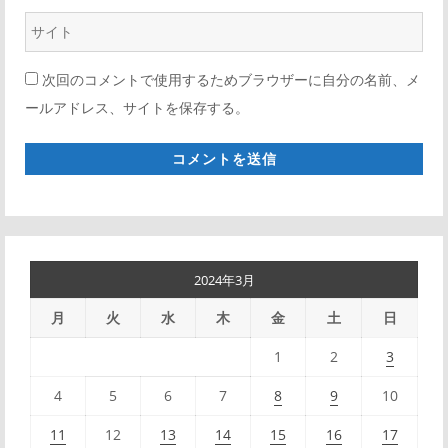
ウ
ル
ェ
*
次回のコメントで使用するためブラウザーに自分の名前、メ
ブ
ールアドレス、サイトを保存する。
サ
イ
ト
*
2024年3月
月
火
水
木
金
土
日
1
2
3
4
5
6
7
8
9
10
11
12
13
14
15
16
17