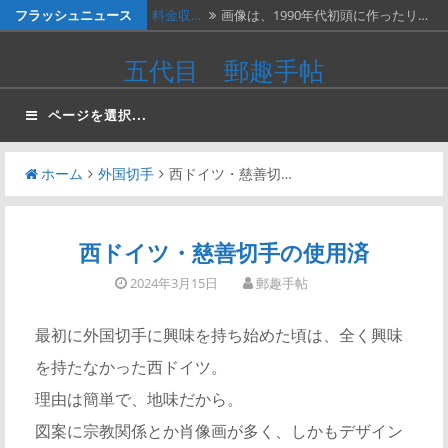
コ
フラッシュニュース
料金収…
画像は、1990年代初頭に作ったリ…
ン
ネパー…
画像は1967年に撮影された、ネパ…
五代目 郵趣手帖
テ
２種類…
画像の２枚の第三次昭和５銭切手。
ン
ページを選択...
ツ
画…
『切手…
長い歴史を誇る切手研究会の活動停
へ
止…
ホーム
外国切手
西ドイツ・慈善切…
ベトナ…
画像は、北ベトナムが1966年に発…
ス
キ
ッ
西ドイツ・慈善切手の使用済
プ
2024年3月15日
郵趣手帖
最初に外国切手に興味を持ち始めた頃は、全く興味
を持たなかった西ドイツ。
理由は簡単で、地味だから。
図案に宗教関係とか肖像画が多く、しかもデザイン