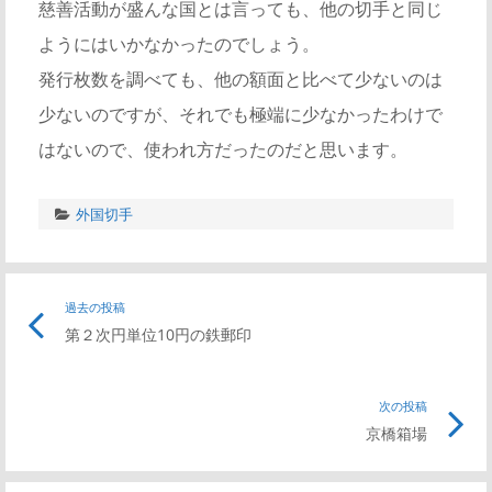
慈善活動が盛んな国とは言っても、他の切手と同じ
ようにはいかなかったのでしょう。
発行枚数を調べても、他の額面と比べて少ないのは
少ないのですが、それでも極端に少なかったわけで
はないので、使われ方だったのだと思います。
外国切手
投
過去の投稿
前
第２次円単位10円の鉄郵印
の
稿
記
事
次の投稿
次
ナ
リ
京橋箱場
の
ン
記
ビ