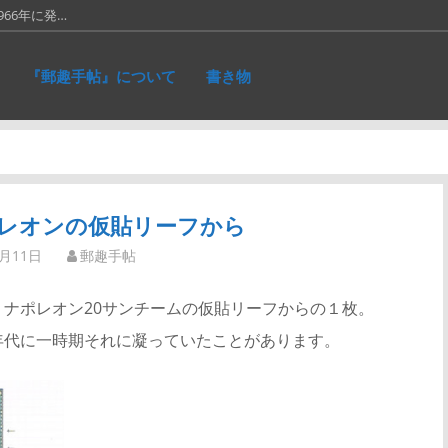
66年に発…
に作ったリ…
『郵趣手帖』について
書き物
れた、ネパ…
和５銭切手。画…
仕事が一段落。…
レオンの仮貼リーフから
1月11日
郵趣手帖
・ナポレオン20サンチームの仮貼リーフからの１枚。
0年代に一時期それに凝っていたことがあります。