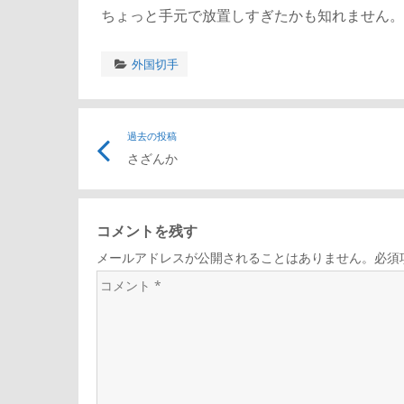
ちょっと手元で放置しすぎたかも知れません。
外国切手
投
過去の投稿
さざんか
稿
ナ
コメントを残す
メールアドレスが公開されることはありません。必須
ビ
コ
メ
ゲ
ン
ト
ー
*