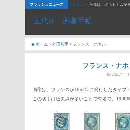
コ
フラッシュニュース
ベトナ…
画像は、北ベトナムが19
ン
料金収…
画像は、1990年代初頭
五代目 郵趣手帖
テ
ネパー…
画像は1967年に撮影さ
ン
ツ
２種類…
画像の２枚の第三次昭
ホーム
外国切手
フランス・ナポレ…
へ
かつお…
２週間無休で、やっと
ス
キ
フランス・ナポ
ッ
2023年1
プ
画像は、フランスが1862年に発行したタイプ
この切手は版欠点が多いことで有名で、199