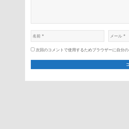
シ
ョ
名
メ
ン
前
ー
次回のコメントで使用するためブラウザーに自分の
*
ル
*