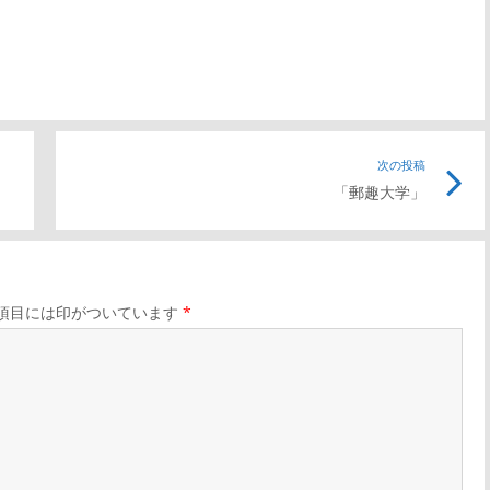
前
次の投稿
次
「郵趣大学」
の
の
記
記
事
事
リ
リ
項目には印がついています
*
ン
ン
ク
ク