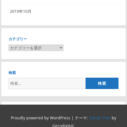
2019年10月
カテゴリー
カ
テ
ゴ
リ
検索
ー
検
索:
Proudly powered by WordPress
|
テーマ:
Dandy Free
by
Gecodigital.