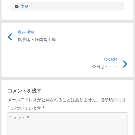
文献
投
過去の投稿
前
風景印・静岡冨士局
の
稿
記
事
次の投稿
次
ナ
リ
今日は・・・
の
ン
記
ビ
ク
事
コメントを残す
リ
ゲ
メールアドレスが公開されることはありません。必須項目には
ン
印がついています
*
ク
ー
コ
メ
シ
ン