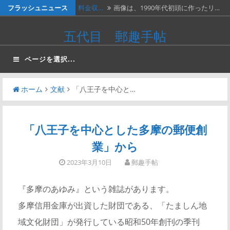
コ
フラッシュニュース
料金収…
画像は、1990年代初頭に作ったリ…
ン
ネパー…
画像は1967年に撮影された、ネパ…
五代目 郵趣手帖
テ
２種類…
画像の２枚の第三次昭和５銭切手。
ン
ページを選択...
ツ
画…
『切手…
長い歴史を誇る切手研究会の活動停
へ
止…
ホーム
文献
「八王子を中心と…
ベトナ…
画像は、北ベトナムが1966年に発…
ス
キ
ッ
「八王子を中心とした多摩の郵便創
プ
業」から
2023年3月10日
郵趣手帖
『多摩のあゆみ』という雑誌があります。
多摩信用金庫が出資した財団である、「たましん地
域文化財団」が発行している昭和50年創刊の季刊