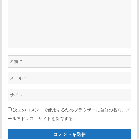
ト
ョ
*
ン
名
前
メ
*
ー
ウ
ル
ェ
*
次回のコメントで使用するためブラウザーに自分の名前、メ
ブ
ールアドレス、サイトを保存する。
サ
イ
ト