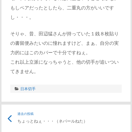
もしペアだったとしたら、二重丸の方がいいです
し・・・。
そりゃ、昔、田辺猛さんが持っていた１銭８枚貼り
の書留便みたいのに憧れますけど、まぁ、自分の実
力的にはこのカバーで十分ですねぇ。
これ以上立派になっちゃうと、他の切手が追いつい
てきません。
日本切手
投
過去の投稿
前
ちょっとねぇ・・・（ネパールねた）
の
稿
記