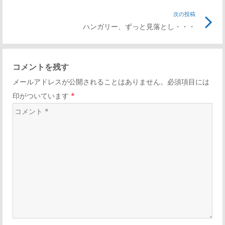
事
次の投稿
次
ナ
リ
ハンガリー、ずっと見落とし・・・
の
ン
記
ビ
ク
事
コメントを残す
リ
ゲ
メールアドレスが公開されることはありません。必須項目には
ン
印がついています
*
ク
ー
コ
メ
シ
ン
ト
ョ
*
ン