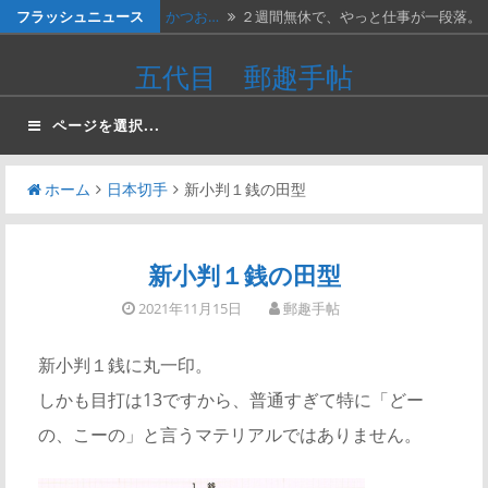
コ
フラッシュニュース
かつお…
２週間無休で、やっと仕事が一段落。
ン
…
ベトナ…
画像は、北ベトナムが1966年に発…
五代目 郵趣手帖
テ
料金収…
画像は、1990年代初頭に作ったリ…
ン
ページを選択...
ツ
ネパー…
画像は1967年に撮影された、ネパ…
へ
ホーム
日本切手
新小判１銭の田型
かつお…
画像の表は、「かつお釣り50銭」と…
ス
キ
ッ
新小判１銭の田型
プ
2021年11月15日
郵趣手帖
新小判１銭に丸一印。
しかも目打は13ですから、普通すぎて特に「どー
の、こーの」と言うマテリアルではありません。