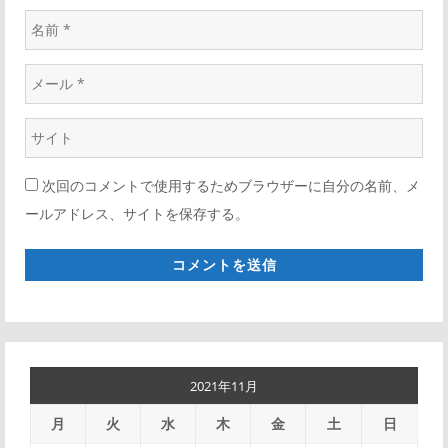
名
前
メ
*
ー
ウ
ル
ェ
*
次回のコメントで使用するためブラウザーに自分の名前、メ
ブ
ールアドレス、サイトを保存する。
サ
イ
ト
*
2021年11月
月
火
水
木
金
土
日