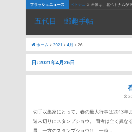
コ
フラッシュニュース
ベトナ…
画像は、北ベトナムが19
ン
料金収…
画像は、1990年代初頭
五代目 郵趣手帖
テ
ネパー…
画像は1967年に撮影さ
ン
ツ
２種類…
画像の２枚の第三次昭
ホーム
2021
4月
26
へ
かつお…
２週間無休で、やっと
ス
キ
日:
2021年4月26日
ッ
プ
2
切手収集家にとって、春の最大行事は2013
週末辺りにスタンプショウ。 両者は全く異な
展。一方のスタンプショウは、一時…