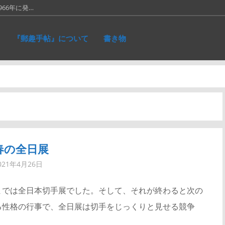
66年に発…
に作ったリ…
『郵趣手帖』について
書き物
れた、ネパ…
和５銭切手。画…
仕事が一段落。…
春の全日展
021年4月26日
年までは全日本切手展でした。そして、それが終わると次の
る性格の行事で、全日展は切手をじっくりと見せる競争