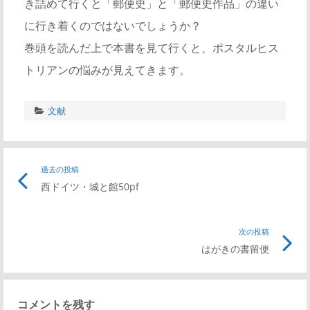
き詰めて行くと「郵便史」と「郵便史作品」の違い
に行き着くのではないでしょうか？
巻頭を読んだ上で本書を見て行くと、ポスタルヒス
トリアンの悩みが見えてきます。
文献
投
過去の投稿
前
西ドイツ・城と館50pf
の
稿
記
事
次の投稿
次
ナ
リ
はがきの書留便
の
ン
記
ビ
ク
事
コメントを残す