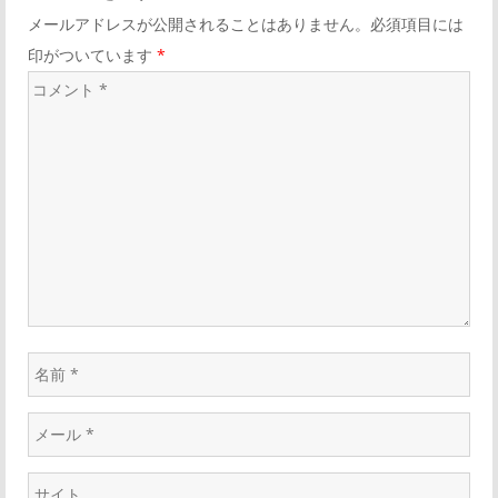
リ
ゲ
メールアドレスが公開されることはありません。必須項目には
ン
印がついています
*
ク
ー
コ
メ
シ
ン
ト
ョ
*
ン
名
前
メ
*
ー
ウ
ル