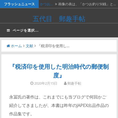
コ
フラッシュニュース
かつお…
画像の表は、「かつお釣り50銭」と…
ン
かつお…
２週間無休で、やっと仕事が一段落。
五代目 郵趣手帖
テ
…
ベトナ…
画像は、北ベトナムが1966年に発…
ン
ページを選択...
ツ
料金収…
画像は、1990年代初頭に作ったリ…
へ
ホーム
文献
『税済印を使用し…
今日は…
今日は、北欧例会なので目白行き。
ス
例…
キ
ッ
『税済印を使用した明治時代の郵便制
プ
度』
2020年2月15日
郵趣手帖
永冨氏の著作は、これまでにも当ブログで何回かご
紹介してきましたが、本書は昨年のJAPEX出品作品の
作品集です。