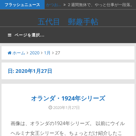
コ
フラッシュニュース
かつお…
２週間無休で、やっと仕事が一段落。
ン
…
ベトナ…
画像は、北ベトナムが1966年に発…
五代目 郵趣手帖
テ
料金収…
画像は、1990年代初頭に作ったリ…
ン
ページを選択...
ツ
ネパー…
画像は1967年に撮影された、ネパ…
へ
ホーム
2020
1月
27
かつお…
画像の表は、「かつお釣り50銭」と…
ス
キ
日:
2020年1月27日
ッ
プ
オランダ・1924年シリーズ
2020年1月27日
画像は、オランダの1924年シリーズ。 以前にウイル
ヘルミナ女王シリーズを、ちょっとだけ紹介したこ