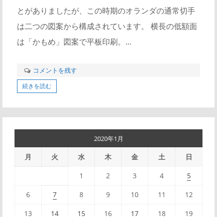
とがありましたが、この時期のオランダの通常切手
は二つの図案から構成されています。 横長の低額面
は「かもめ」図案で平板印刷。…
コメントを残す
続きを読む
2020年1月
月
火
水
木
金
土
日
1
2
3
4
5
6
7
8
9
10
11
12
13
14
15
16
17
18
19