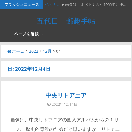
コ
フラッシュニュース
ベトナ…
画像は、北ベトナムが1966年に発…
ン
料金収…
画像は、1990年代初頭に作ったリ…
五代目 郵趣手帖
テ
ネパー…
画像は1967年に撮影された、ネパ…
ン
ページを選択...
ツ
２種類…
画像の２枚の第三次昭和５銭切手。
へ
画…
ホーム
2022
12月
04
かつお…
２週間無休で、やっと仕事が一段落。
ス
…
キ
日:
2022年12月4日
ッ
プ
中央リトアニア
2022年12月4日
画像は、中央リトアニアの図入アルバムからの１リ
ーフ。 歴史的背景のためだと思いますが、リトアニ