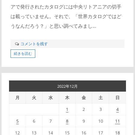
アで発行されたカタログには中央リトアニアの切手
は載っていません。それで、「世界カタログではど
うなんだろう？」と思い調べてみまし…
コメントを残す
続きを読む
2022年12月
月
火
水
木
金
土
日
1
2
3
4
5
6
7
8
9
10
11
12
13
14
15
16
17
18