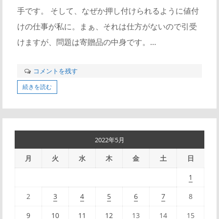
手です。 そして、なぜか押し付けられるように値付
けの仕事が私に。まぁ、それは仕方がないので引受
けますが、問題は寄贈品の中身です。…
コメントを残す
続きを読む
2022年5月
月
火
水
木
金
土
日
1
2
3
4
5
6
7
8
9
10
11
12
13
14
15