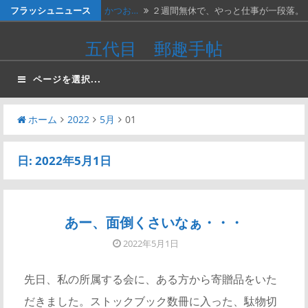
コ
フラッシュニュース
かつお…
２週間無休で、やっと仕事が一段落。
ン
…
ベトナ…
画像は、北ベトナムが1966年に発…
五代目 郵趣手帖
テ
料金収…
画像は、1990年代初頭に作ったリ…
ン
ページを選択...
ツ
ネパー…
画像は1967年に撮影された、ネパ…
へ
ホーム
2022
5月
01
かつお…
画像の表は、「かつお釣り50銭」と…
ス
キ
日:
2022年5月1日
ッ
プ
あー、面倒くさいなぁ・・・
2022年5月1日
先日、私の所属する会に、ある方から寄贈品をいた
だきました。ストックブック数冊に入った、駄物切