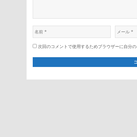
シ
ョ
名
メ
ン
前
ー
次回のコメントで使用するためブラウザーに自分の
*
ル
*