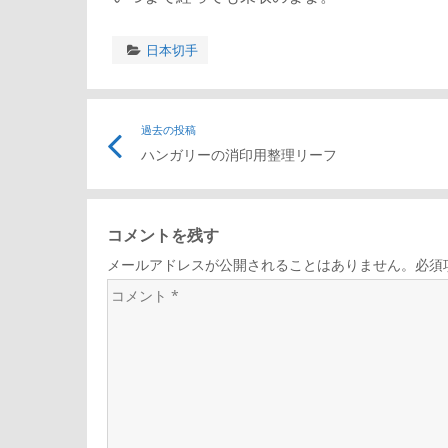
日本切手
投
過去の投稿
ハンガリーの消印用整理リーフ
稿
ナ
コメントを残す
メールアドレスが公開されることはありません。必須
ビ
コ
メ
ゲ
ン
ト
ー
*