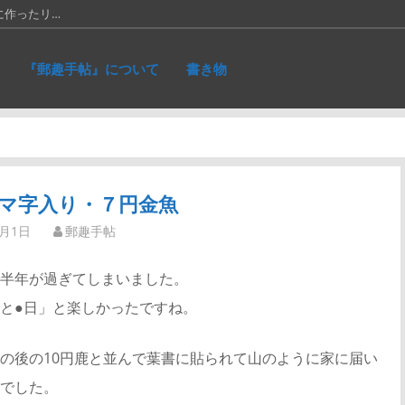
に作ったリ…
れた、ネパ…
『郵趣手帖』について
書き物
和５銭切手。画…
究会の活動停止…
66年に発…
マ字入り・７円金魚
7月1日
郵趣手帖
半年が過ぎてしまいました。
と●日」と楽しかったですね。
の後の10円鹿と並んで葉書に貼られて山のように家に届い
でした。