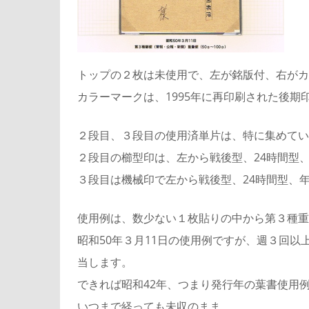
トップの２枚は未使用で、左が銘版付、右がカ
カラーマークは、1995年に再印刷された後期
２段目、３段目の使用済単片は、特に集めてい
２段目の櫛型印は、左から戦後型、24時間型
３段目は機械印で左から戦後型、24時間型、
使用例は、数少ない１枚貼りの中から第３種重
昭和50年３月11日の使用例ですが、週３回以
当します。
できれば昭和42年、つまり発行年の葉書使用
いつまで経っても未収のまま。