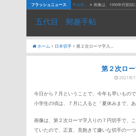
コ
フラッシュニュース
料金収…
画像は、1990年代初頭
ン
ネパー…
画像は1967年に撮影さ
五代目 郵趣手帖
テ
２種類…
画像の２枚の第三次昭
ン
ツ
『切手…
長い歴史を誇る切手研
ホーム
日本切手
第２次ローマ字入…
へ
ベトナ…
画像は、北ベトナムが19
ス
キ
第２次ロー
ッ
2021年
プ
今日から７月ということで、今年も早いもので
小学生の頃は、７月に入ると「夏休みまで、あ
画像は、第２次ローマ字入りの７円切手で、こ
ていたので、正直、見飽きて嫌いな切手の一つ