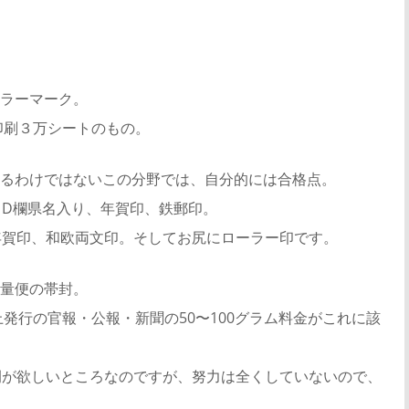
ラーマーク。
印刷３万シートのもの。
るわけではないこの分野では、自分的には合格点。
、D欄県名入り、年賀印、鉄郵印。
年賀印、和欧両文印。そしてお尻にローラー印です。
量便の帯封。
上発行の官報・公報・新聞の50〜100グラム料金がこれに該
例が欲しいところなのですが、努力は全くしていないので、