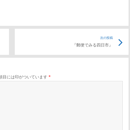
前
次の投稿
次
『郵便でみる四日市』
の
の
記
記
事
事
リ
リ
項目には印がついています
*
ン
ン
ク
ク