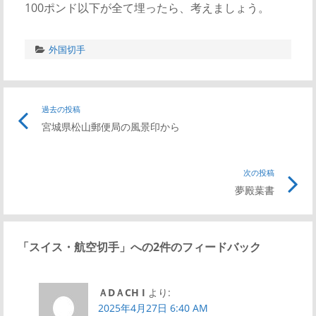
100ポンド以下が全て埋ったら、考えましょう。
外国切手
投
過去の投稿
前
宮城県松山郵便局の風景印から
の
稿
記
事
次の投稿
次
ナ
リ
夢殿葉書
の
ン
記
ビ
ク
事
「
スイス・航空切手
」への2件のフィードバック
リ
ゲ
ン
ＡDＡCH I
より:
ク
ー
2025年4月27日 6:40 AM