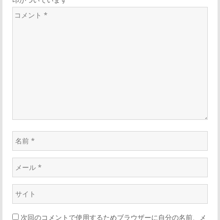
コ
メ
ン
ト
*
名
前
メ
*
ー
ウ
ル
ェ
*
次回のコメントで使用するためブラウザーに自分の名前、メ
ブ