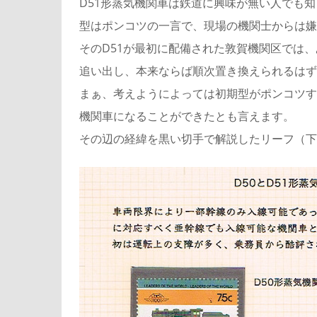
D51形蒸気機関車は鉄道に興味が無い人でも
型はポンコツの一言で、現場の機関士からは嫌
そのD51が最初に配備された敦賀機関区では
追い出し、本来ならば順次置き換えられるはず
まぁ、考えようによっては初期型がポンコツす
機関車になることができたとも言えます。
その辺の経緯を黒い切手で解説したリーフ（下