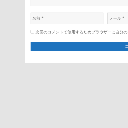
ョ
名
メ
ン
前
ー
次回のコメントで使用するためブラウザーに自分の
*
ル
*