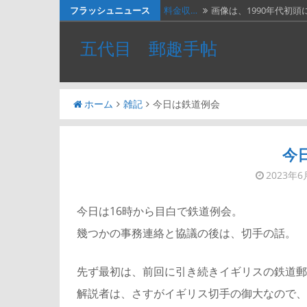
コ
フラッシュニュース
料金収…
画像は、1990年代初頭
ン
ネパー…
画像は1967年に撮影さ
五代目 郵趣手帖
テ
２種類…
画像の２枚の第三次昭
ン
ツ
『切手…
長い歴史を誇る切手研
ホーム
雑記
今日は鉄道例会
へ
ベトナ…
画像は、北ベトナムが19
ス
キ
今
ッ
2023年6
プ
今日は16時から目白で鉄道例会。
幾つかの事務連絡と協議の後は、切手の話。
先ず最初は、前回に引き続きイギリスの鉄道郵
解説者は、さすがイギリス切手の御大なので、