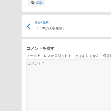
雑記
投
過去の投稿
『世界の大収集家』
稿
ナ
コメントを残す
メールアドレスが公開されることはありません。必須
ビ
コ
メ
ゲ
ン
ト
ー
*
シ