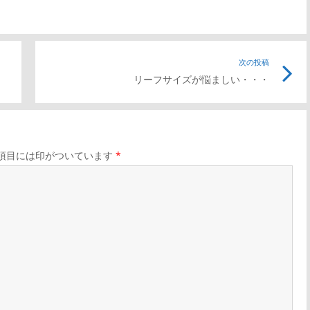
前
次の投稿
次
リーフサイズが悩ましい・・・
の
の
記
記
事
事
リ
リ
項目には印がついています
*
ン
ン
ク
ク