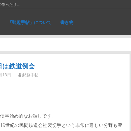
に作ったリ…
れた、ネパ…
『郵趣手帖』について
書き物
和５銭切手。画…
究会の活動停止…
66年に発…
日は鉄道例会
月13日
郵趣手帖
便事始め的なお話しです。
19世紀の民間鉄道会社製切手という非常に難しい分野も豊