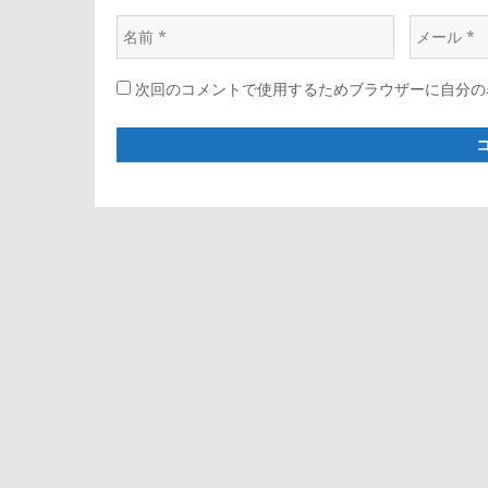
ン
名
メ
前
ー
次回のコメントで使用するためブラウザーに自分の
*
ル
*