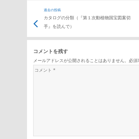
投
過去の投稿
カタログの分類（『第１次動植物国宝図案切
稿
手』を読んで）
ナ
コメントを残す
ビ
メールアドレスが公開されることはありません。必須
コ
ゲ
メ
ン
ー
ト
*
シ
ョ