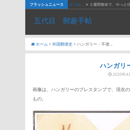
コ
フラッシュニュース
かつお…
２週間無休で、やっと
ン
ベトナ…
画像は、北ベトナムが19
五代目 郵趣手帖
テ
料金収…
画像は、1990年代初頭
ン
ツ
ネパー…
画像は1967年に撮影さ
ホーム
外国郵便史
ハンガリー・不便…
へ
かつお…
画像の表は、「かつお釣
ス
キ
ハンガリ
ッ
2020年4
プ
画像は、ハンガリーのプレスタンプで、現在のスロバキ
もの。