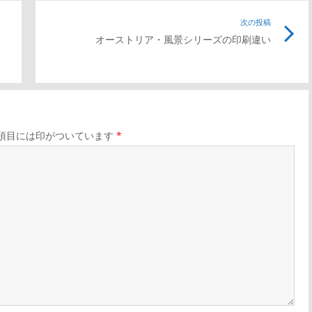
前
次の投稿
次
オーストリア・風景シリーズの印刷違い
の
の
記
記
事
事
リ
リ
ン
ン
項目には印がついています
*
ク
ク