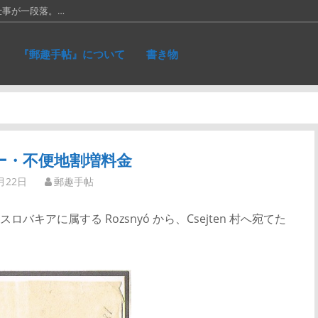
仕事が一段落。…
66年に発…
『郵趣手帖』について
書き物
に作ったリ…
れた、ネパ…
り50銭」と…
ー・不便地割増料金
月22日
郵趣手帖
アに属する Rozsnyó から、Csejten 村へ宛てた