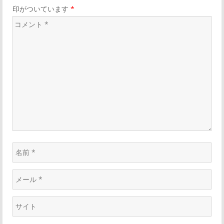
印がついています
*
ク
ー
コ
メ
シ
ン
ト
ョ
*
ン
名
前
メ
*
ー
ウ
ル
ェ
*