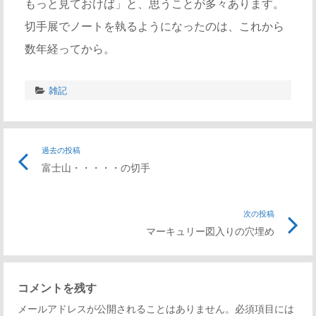
もっと見ておけば」と、思うことが多々あります。
切手展でノートを執るようになったのは、これから
数年経ってから。
雑記
投
過去の投稿
前
富士山・・・・・の切手
の
稿
記
事
次の投稿
次
ナ
リ
マーキュリー図入りの穴埋め
の
ン
記
ビ
ク
事
コメントを残す
リ
ゲ
メールアドレスが公開されることはありません。必須項目には
ン