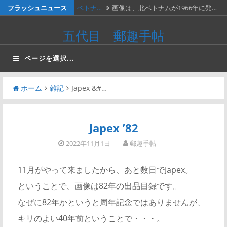
コ
フラッシュニュース
ベトナ…
画像は、北ベトナムが1966年に発…
ン
料金収…
画像は、1990年代初頭に作ったリ…
五代目 郵趣手帖
テ
ネパー…
画像は1967年に撮影された、ネパ…
ン
ページを選択...
ツ
２種類…
画像の２枚の第三次昭和５銭切手。
へ
画…
ホーム
雑記
Japex &#…
かつお…
２週間無休で、やっと仕事が一段落。
ス
…
キ
ッ
Japex ’82
プ
2022年11月1日
郵趣手帖
11月がやって来ましたから、あと数日でJapex。
ということで、画像は82年の出品目録です。
なぜに82年かというと周年記念ではありませんが、
キリのよい40年前ということで・・・。