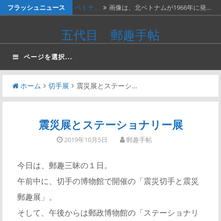
コ
フラッシュニュース
ベトナ…
画像は、北ベトナムが1966年に発…
ン
料金収…
画像は、1990年代初頭に作ったリ…
五代目 郵趣手帖
テ
ネパー…
画像は1967年に撮影された、ネパ…
ン
ページを選択...
ツ
２種類…
画像の２枚の第三次昭和５銭切手。
へ
画…
ホーム
切手展
震災展とステーシ…
かつお…
２週間無休で、やっと仕事が一段落。
ス
…
キ
ッ
震災展とステーショナリー展
プ
2019年10月5日
郵趣手帖
今日は、郵趣三昧の１日。
午前中に、切手の博物館で開催の「震災切手と震災
郵趣展」。
そして、午後からは郵政博物館の「ステーショナリ