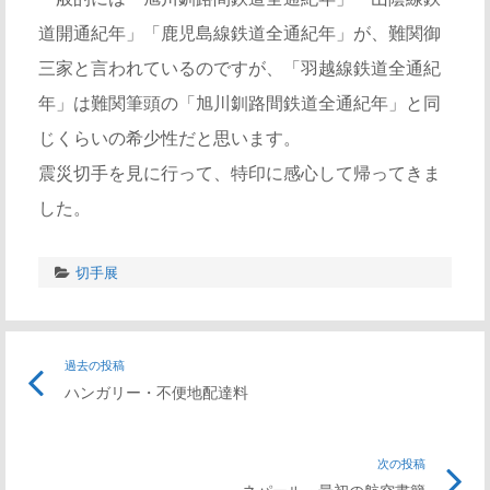
道開通紀年」「鹿児島線鉄道全通紀年」が、難関御
三家と言われているのですが、「羽越線鉄道全通紀
年」は難関筆頭の「旭川釧路間鉄道全通紀年」と同
じくらいの希少性だと思います。
震災切手を見に行って、特印に感心して帰ってきま
した。
切手展
投
過去の投稿
前
ハンガリー・不便地配達料
の
稿
記
事
次の投稿
次
ナ
リ