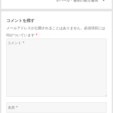
ネパール・最初の航空書簡
の
ン
記
ビ
ク
事
コメントを残す
リ
ゲ
メールアドレスが公開されることはありません。必須項目には
ン
印がついています
*
ク
ー
コ
メ
シ
ン
ト
ョ
*
ン
名
前