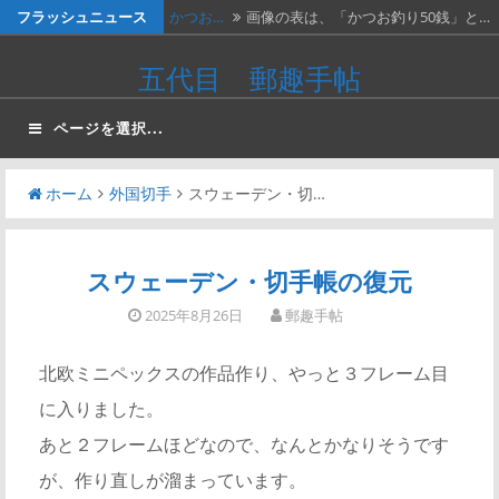
コ
フラッシュニュース
かつお…
画像の表は、「かつお釣り50銭」と…
ン
かつお…
２週間無休で、やっと仕事が一段落。
五代目 郵趣手帖
テ
…
ベトナ…
画像は、北ベトナムが1966年に発…
ン
ページを選択...
ツ
料金収…
画像は、1990年代初頭に作ったリ…
へ
ホーム
外国切手
スウェーデン・切…
今日は…
今日は、北欧例会なので目白行き。
ス
例…
キ
ッ
スウェーデン・切手帳の復元
プ
2025年8月26日
郵趣手帖
北欧ミニペックスの作品作り、やっと３フレーム目
に入りました。
あと２フレームほどなので、なんとかなりそうです
が、作り直しが溜まっています。