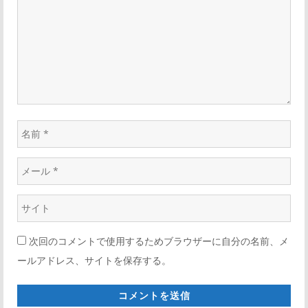
ト
ョ
*
ン
名
前
メ
*
ー
ウ
ル
ェ
*
次回のコメントで使用するためブラウザーに自分の名前、メ
ブ
ールアドレス、サイトを保存する。
サ
イ
ト