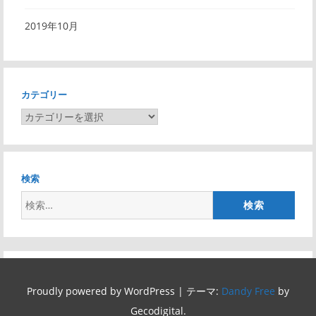
2019年10月
カテゴリー
カ
テ
ゴ
リ
検索
ー
検
索:
Proudly powered by WordPress
|
テーマ:
Dandy Free
by
Gecodigital.