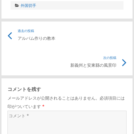
外国切手
投
過去の投稿
前
アルバム作りの教本
の
稿
記
事
次の投稿
次
ナ
リ
新義州と安東縣の風景印
の
ン
記
ビ
ク
事
コメントを残す
リ
ゲ
メールアドレスが公開されることはありません。必須項目には
ン
印がついています
*
ク
ー
コ
メ
シ
ン